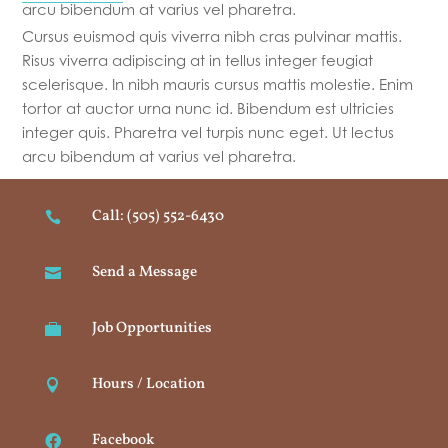
arcu bibendum at varius vel pharetra.
Cursus euismod quis viverra nibh cras pulvinar mattis.
Risus viverra adipiscing at in tellus integer feugiat
scelerisque. In nibh mauris cursus mattis molestie. Enim
tortor at auctor urna nunc id. Bibendum est ultricies
integer quis. Pharetra vel turpis nunc eget. Ut lectus
arcu bibendum at varius vel pharetra.
Call: (505) 552-6430

Send a Message

Job Opportunities

Hours / Location

Facebook
