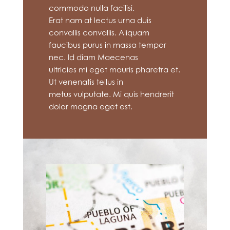
commodo nulla facilisi.
Erat nam at lectus urna duis
convallis convallis. Aliquam
faucibus purus in massa tempor
nec. Id diam Maecenas
ultricies mi eget mauris pharetra et.
Ut venenatis tellus in
metus vulputate. Mi quis hendrerit
dolor magna eget est.